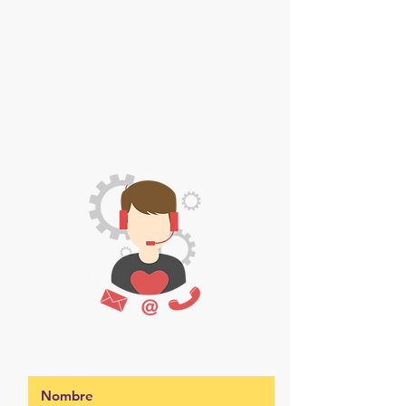
CONTÁCTENOS
Lima - Perú
E-mail:
sc@ssbibliometrics.com
Teléfono: (+51)
924 688 673
Teléfono: (+51)
943 483 715