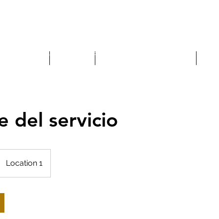
ocentes
Cursos y especializaciones
Servicios
Activ
 de la SCBC ▾
Docentes
Cursos y especializaciones
Serv
 del servicio
Location 1