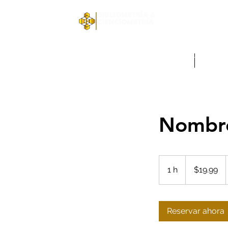
Inicio
Acerca de la SCBC ▾
D
Inicio
Acerca
Nombre
19.99
dólares
1 h
1
$19.99
estadounidenses
Reservar ahora